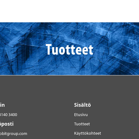
Tuotteet
in
Sisältö
3140 3400
Etusivu
posti
Tuotteet
Käyttökohteet
robitgroup.com