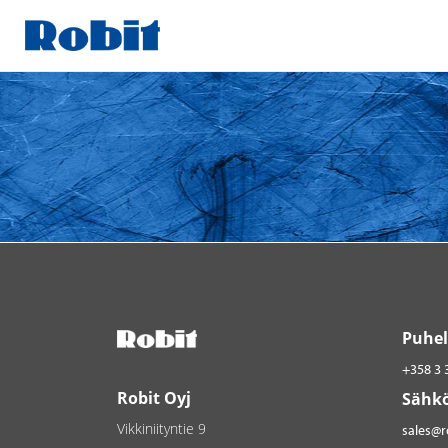
Skip
to
content
Puhel
+358 3 
Robit Oyj
Sähkö
Vikkiniityntie 9
sales@