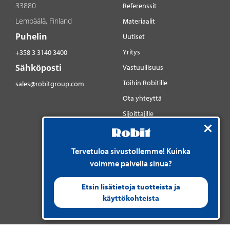
33880
Referenssit
Lempäälä, Finland
Materiaalit
Puhelin
Uutiset
Yritys
+358 3 3140 3400
Sähköposti
Vastuullisuus
Töihin Robitille
sales@robitgroup.com
Ota yhteyttä
Sijoittajille
Sosiaalinen media
YouTube
Tervetuloa sivustollemme! Kuinka
LinkedIn
voimme palvella sinua?
Instagram
Etsin lisätietoja tuotteista ja
käyttökohteista