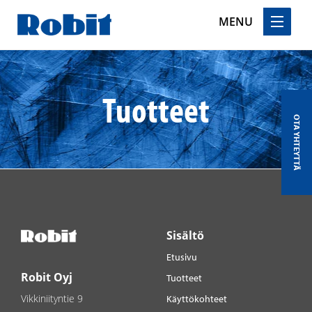
MENU
Skip
to
content
Tuotteet
OTA YHTEYTTÄ
Sisältö
Etusivu
Robit Oyj
Tuotteet
Vikkiniityntie 9
Käyttökohteet