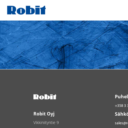
Skip
to
content
Puhel
+358 3 
Robit Oyj
Sähkö
Vikkiniityntie 9
sales@