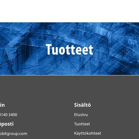
Tuotteet
in
Sisältö
3140 3400
Etusivu
posti
Tuotteet
Käyttökohteet
robitgroup.com