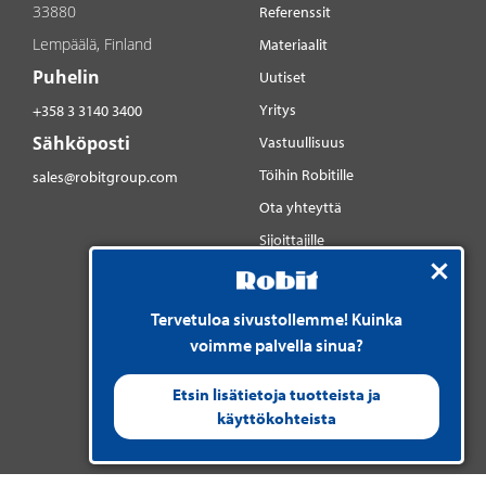
33880
Referenssit
Lempäälä, Finland
Materiaalit
Puhelin
Uutiset
Yritys
+358 3 3140 3400
Sähköposti
Vastuullisuus
Töihin Robitille
sales@robitgroup.com
Ota yhteyttä
Sijoittajille
Sosiaalinen media
YouTube
Tervetuloa sivustollemme! Kuinka
LinkedIn
voimme palvella sinua?
Instagram
Etsin lisätietoja tuotteista ja
käyttökohteista