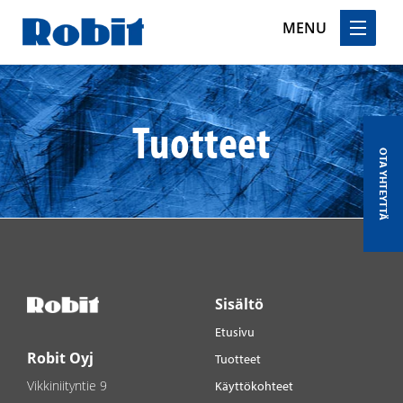
MENU
Skip
to
content
Tuotteet
OTA YHTEYTTÄ
Sisältö
Etusivu
Robit Oyj
Tuotteet
Vikkiniityntie 9
Käyttökohteet