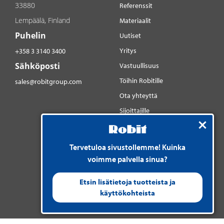
33880
Referenssit
Lempäälä, Finland
Materiaalit
Puhelin
Uutiset
Yritys
+358 3 3140 3400
Sähköposti
Vastuullisuus
Töihin Robitille
sales@robitgroup.com
Ota yhteyttä
Sijoittajille
Sosiaalinen media
YouTube
Tervetuloa sivustollemme! Kuinka
LinkedIn
voimme palvella sinua?
Instagram
Etsin lisätietoja tuotteista ja
käyttökohteista