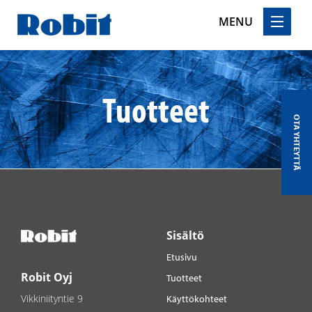
MENU
Skip
to
content
Tuotteet
OTA YHTEYTTÄ
Sisältö
Etusivu
Robit Oyj
Tuotteet
Vikkiniityntie 9
Käyttökohteet