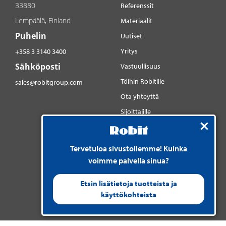
33880
Referenssit
Lempäälä, Finland
Materiaalit
Puhelin
Uutiset
Yritys
+358 3 3140 3400
Sähköposti
Vastuullisuus
Töihin Robitille
sales@robitgroup.com
Ota yhteyttä
Sijoittajille
Sosiaalinen media
YouTube
Tervetuloa sivustollemme! Kuinka
LinkedIn
voimme palvella sinua?
Instagram
Etsin lisätietoja tuotteista ja
käyttökohteista