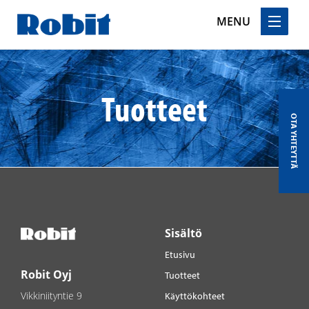
MENU
Skip
to
content
Tuotteet
OTA YHTEYTTÄ
Sisältö
Etusivu
Robit Oyj
Tuotteet
Vikkiniityntie 9
Käyttökohteet