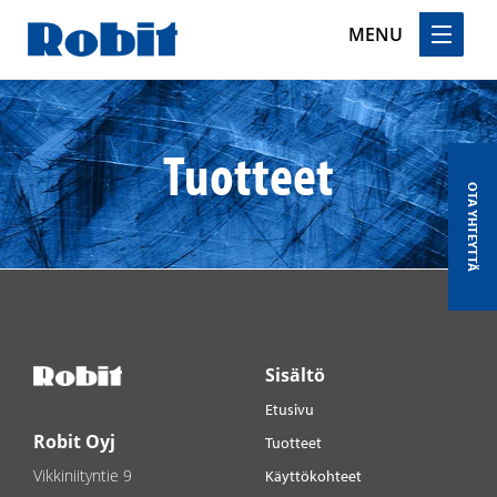
MENU
Skip
to
content
Tuotteet
OTA YHTEYTTÄ
Sisältö
Etusivu
Robit Oyj
Tuotteet
Vikkiniityntie 9
Käyttökohteet