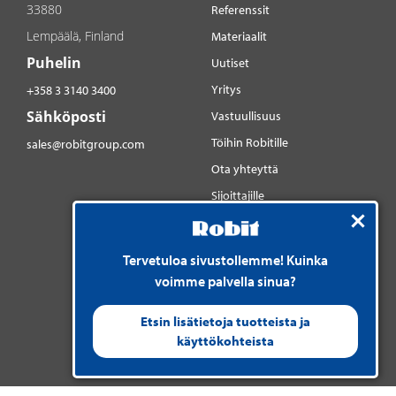
33880
Referenssit
Lempäälä, Finland
Materiaalit
Puhelin
Uutiset
Yritys
+358 3 3140 3400
Sähköposti
Vastuullisuus
Töihin Robitille
sales@robitgroup.com
Ota yhteyttä
Sijoittajille
Sosiaalinen media
YouTube
Tervetuloa sivustollemme! Kuinka
LinkedIn
voimme palvella sinua?
Instagram
Etsin lisätietoja tuotteista ja
käyttökohteista