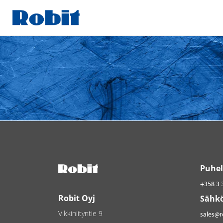
Skip
to
content
Puhel
+358 3 
Robit Oyj
Sähkö
Vikkiniityntie 9
sales@