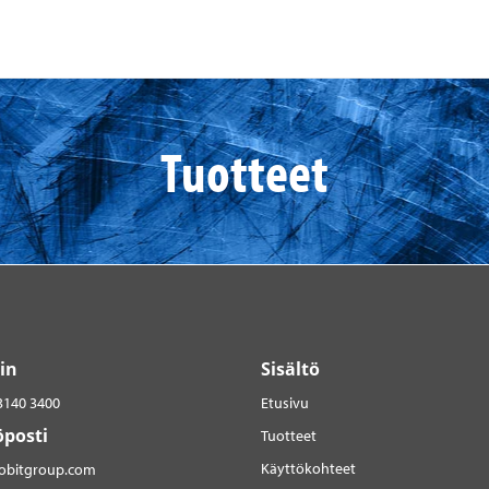
Tuotteet
in
Sisältö
3140 3400
Etusivu
posti
Tuotteet
Käyttökohteet
robitgroup.com