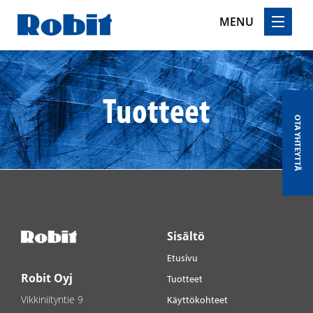
MENU
Skip
to
content
Tuotteet
OTA YHTEYTTÄ
Sisältö
Etusivu
Robit Oyj
Tuotteet
Vikkiniityntie 9
Käyttökohteet