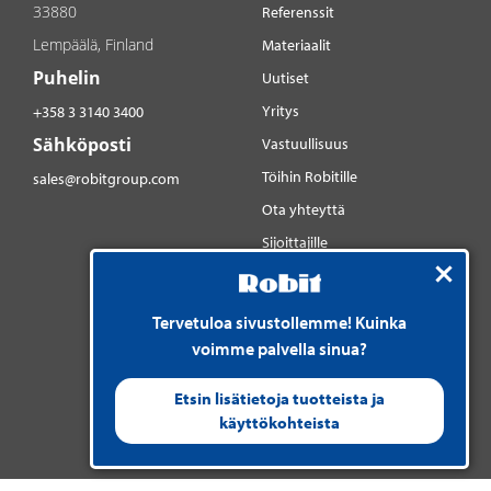
33880
Referenssit
Lempäälä, Finland
Materiaalit
Puhelin
Uutiset
Yritys
+358 3 3140 3400
Sähköposti
Vastuullisuus
Töihin Robitille
sales@robitgroup.com
Ota yhteyttä
Sijoittajille
Sosiaalinen media
YouTube
Tervetuloa sivustollemme! Kuinka
LinkedIn
voimme palvella sinua?
Instagram
Etsin lisätietoja tuotteista ja
käyttökohteista