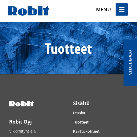
MENU
Skip
to
content
Tuotteet
OTA YHTEYTTÄ
Sisältö
Etusivu
Robit Oyj
Tuotteet
Vikkiniityntie 9
Käyttökohteet