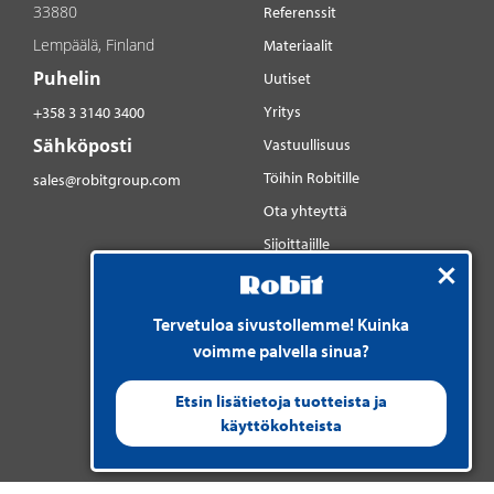
33880
Referenssit
Lempäälä, Finland
Materiaalit
Puhelin
Uutiset
Yritys
+358 3 3140 3400
Sähköposti
Vastuullisuus
Töihin Robitille
sales@robitgroup.com
Ota yhteyttä
Sijoittajille
Sosiaalinen media
YouTube
Tervetuloa sivustollemme! Kuinka
LinkedIn
voimme palvella sinua?
Instagram
Etsin lisätietoja tuotteista ja
käyttökohteista