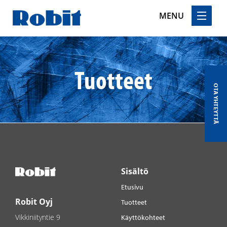
MENU
Skip
to
content
Tuotteet
OTA YHTEYTTÄ
Sisältö
Etusivu
Robit Oyj
Tuotteet
Vikkiniityntie 9
Käyttökohteet