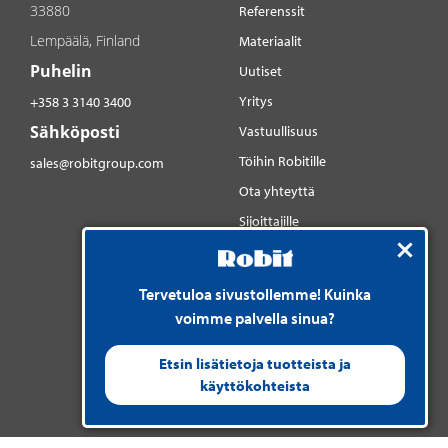
33880
Referenssit
Lempäälä, Finland
Materiaalit
Puhelin
Uutiset
Yritys
+358 3 3140 3400
Sähköposti
Vastuullisuus
Töihin Robitille
sales@robitgroup.com
Ota yhteyttä
Sijoittajille
Sosiaalinen media
YouTube
Tervetuloa sivustollemme! Kuinka
LinkedIn
voimme palvella sinua?
Instagram
Etsin lisätietoja tuotteista ja
käyttökohteista