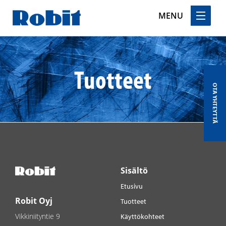
MENU
Skip
to
content
Tuotteet
OTA YHTEYTTÄ
Sisältö
Etusivu
Robit Oyj
Tuotteet
Vikkiniityntie 9
Käyttökohteet