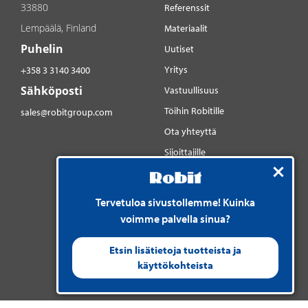
33880
Referenssit
Lempäälä, Finland
Materiaalit
Puhelin
Uutiset
Yritys
+358 3 3140 3400
Sähköposti
Vastuullisuus
Töihin Robitille
sales@robitgroup.com
Ota yhteyttä
Sijoittajille
Sosiaalinen media
YouTube
Tervetuloa sivustollemme! Kuinka
LinkedIn
voimme palvella sinua?
Instagram
Etsin lisätietoja tuotteista ja
käyttökohteista