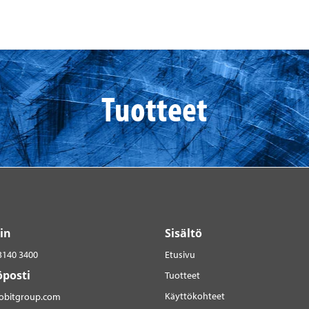
Tuotteet
in
Sisältö
3140 3400
Etusivu
posti
Tuotteet
Käyttökohteet
robitgroup.com