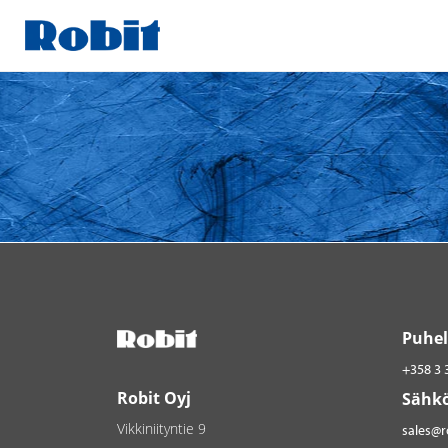
Skip
to
content
Puhel
+358 3 
Robit Oyj
Sähkö
Vikkiniityntie 9
sales@