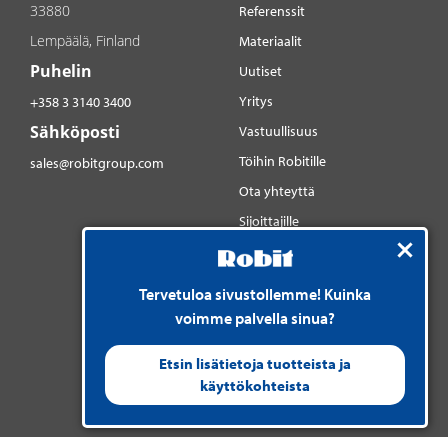
33880
Referenssit
Lempäälä, Finland
Materiaalit
Puhelin
Uutiset
Yritys
+358 3 3140 3400
Sähköposti
Vastuullisuus
Töihin Robitille
sales@robitgroup.com
Ota yhteyttä
Sijoittajille
Sosiaalinen media
YouTube
Tervetuloa sivustollemme! Kuinka
LinkedIn
voimme palvella sinua?
Instagram
Etsin lisätietoja tuotteista ja
käyttökohteista