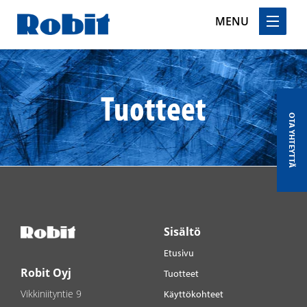
MENU
Skip
to
content
Tuotteet
OTA YHTEYTTÄ
Sisältö
Etusivu
Robit Oyj
Tuotteet
Vikkiniityntie 9
Käyttökohteet