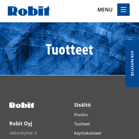
MENU
Skip
to
content
Tuotteet
OTA YHTEYTTÄ
Sisältö
Etusivu
Robit Oyj
Tuotteet
Vikkiniityntie 9
Käyttökohteet