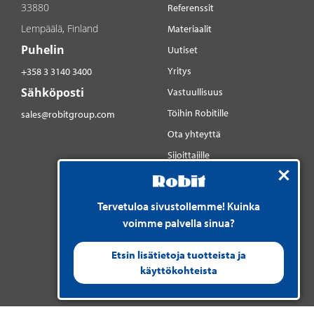
33880
Referenssit
Lempäälä, Finland
Materiaalit
Puhelin
Uutiset
Yritys
+358 3 3140 3400
Sähköposti
Vastuullisuus
Töihin Robitille
sales@robitgroup.com
Ota yhteyttä
Sijoittajille
Sosiaalinen media
YouTube
Tervetuloa sivustollemme! Kuinka
LinkedIn
voimme palvella sinua?
Instagram
Etsin lisätietoja tuotteista ja
käyttökohteista