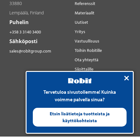
33880
Referenssit
Lempäälä, Finland
Materiaalit
Puhelin
Uutiset
Yritys
+358 3 3140 3400
Sähköposti
Vastuullisuus
Töihin Robitille
sales@robitgroup.com
Ota yhteyttä
Sijoittajille
Sosiaalinen media
YouTube
Tervetuloa sivustollemme! Kuinka
LinkedIn
voimme palvella sinua?
Instagram
Etsin lisätietoja tuotteista ja
käyttökohteista