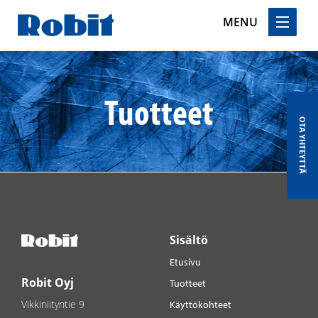
MENU
Skip
to
content
Tuotteet
OTA YHTEYTTÄ
Sisältö
Etusivu
Robit Oyj
Tuotteet
Vikkiniityntie 9
Käyttökohteet