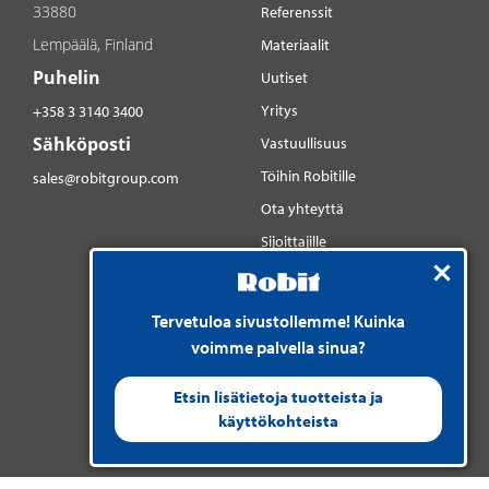
33880
Referenssit
Lempäälä, Finland
Materiaalit
Puhelin
Uutiset
Yritys
+358 3 3140 3400
Sähköposti
Vastuullisuus
Töihin Robitille
sales@robitgroup.com
Ota yhteyttä
Sijoittajille
Sosiaalinen media
YouTube
Tervetuloa sivustollemme! Kuinka
LinkedIn
voimme palvella sinua?
Instagram
Etsin lisätietoja tuotteista ja
käyttökohteista