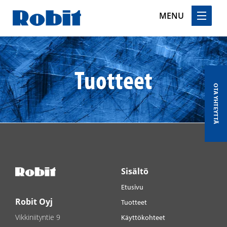
MENU
Skip
to
content
Tuotteet
OTA YHTEYTTÄ
Sisältö
Etusivu
Robit Oyj
Tuotteet
Vikkiniityntie 9
Käyttökohteet