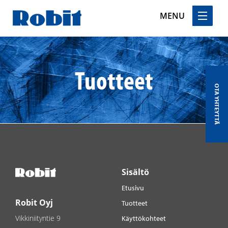
MENU
Skip
to
content
Tuotteet
OTA YHTEYTTÄ
Sisältö
Etusivu
Robit Oyj
Tuotteet
Vikkiniityntie 9
Käyttökohteet