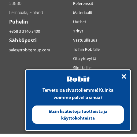
33880
Referenssit
Lempäälä, Finland
Materiaalit
Puhelin
Uutiset
Yritys
+358 3 3140 3400
Sähköposti
Vastuullisuus
Töihin Robitille
sales@robitgroup.com
Ota yhteyttä
Sijoittajille
Sosiaalinen media
YouTube
Tervetuloa sivustollemme! Kuinka
LinkedIn
voimme palvella sinua?
Instagram
Etsin lisätietoja tuotteista ja
käyttökohteista