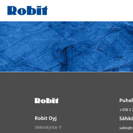
Skip
to
content
Puhel
+358 3 
Robit Oyj
Sähkö
Vikkiniityntie 9
sales@