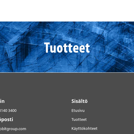
Tuotteet
in
Sisältö
3140 3400
Etusivu
posti
Tuotteet
Käyttökohteet
robitgroup.com