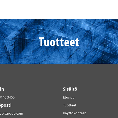
Tuotteet
in
Sisältö
3140 3400
Etusivu
posti
Tuotteet
Käyttökohteet
robitgroup.com