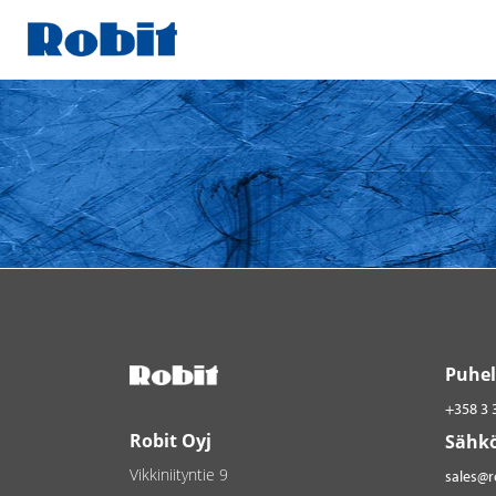
Skip
to
content
Puhel
+358 3 
Robit Oyj
Sähkö
Vikkiniityntie 9
sales@