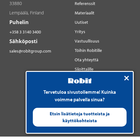
33880
Referenssit
Lempäälä, Finland
Materiaalit
Puhelin
Uutiset
Yritys
+358 3 3140 3400
Sähköposti
Vastuullisuus
Töihin Robitille
sales@robitgroup.com
Ota yhteyttä
Sijoittajille
Sosiaalinen media
YouTube
Tervetuloa sivustollemme! Kuinka
LinkedIn
voimme palvella sinua?
Instagram
Etsin lisätietoja tuotteista ja
käyttökohteista