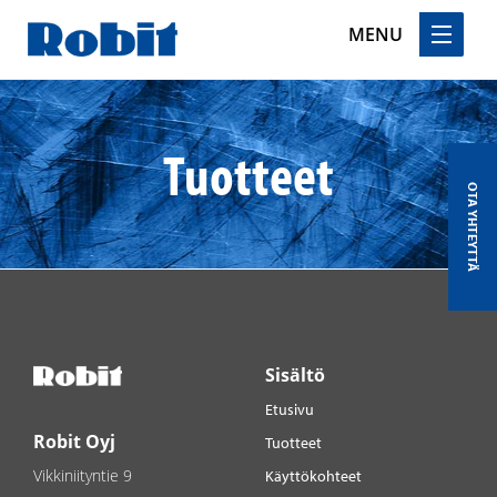
MENU
Skip
to
content
Tuotteet
OTA YHTEYTTÄ
Sisältö
Etusivu
Robit Oyj
Tuotteet
Vikkiniityntie 9
Käyttökohteet