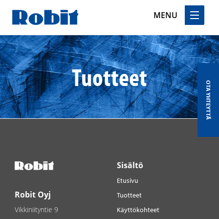
MENU
Skip
to
content
Tuotteet
OTA YHTEYTTÄ
Sisältö
Etusivu
Robit Oyj
Tuotteet
Vikkiniityntie 9
Käyttökohteet