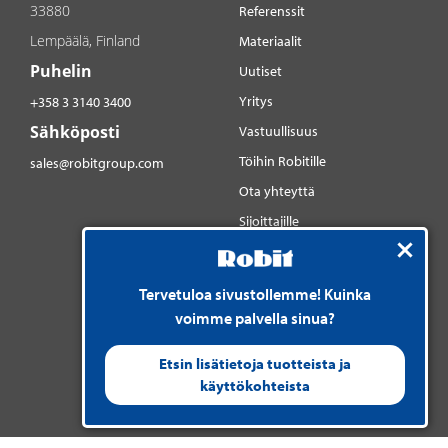
33880
Referenssit
Lempäälä, Finland
Materiaalit
Puhelin
Uutiset
Yritys
+358 3 3140 3400
Sähköposti
Vastuullisuus
Töihin Robitille
sales@robitgroup.com
Ota yhteyttä
Sijoittajille
Sosiaalinen media
YouTube
Tervetuloa sivustollemme! Kuinka
LinkedIn
voimme palvella sinua?
Instagram
Etsin lisätietoja tuotteista ja
käyttökohteista