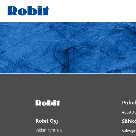
Skip
to
content
Puhel
+358 3 
Robit Oyj
Sähkö
Vikkiniityntie 9
sales@