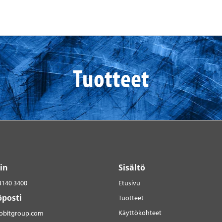
Tuotteet
in
Sisältö
3140 3400
Etusivu
posti
Tuotteet
Käyttökohteet
robitgroup.com