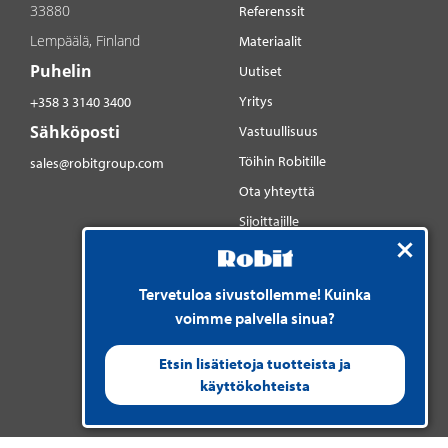
33880
Referenssit
Lempäälä, Finland
Materiaalit
Puhelin
Uutiset
Yritys
+358 3 3140 3400
Sähköposti
Vastuullisuus
Töihin Robitille
sales@robitgroup.com
Ota yhteyttä
Sijoittajille
Sosiaalinen media
YouTube
Tervetuloa sivustollemme! Kuinka
LinkedIn
voimme palvella sinua?
Instagram
Etsin lisätietoja tuotteista ja
käyttökohteista