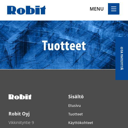
MENU
Skip
to
content
Tuotteet
OTA YHTEYTTÄ
Sisältö
Etusivu
Robit Oyj
Tuotteet
Vikkiniityntie 9
Käyttökohteet