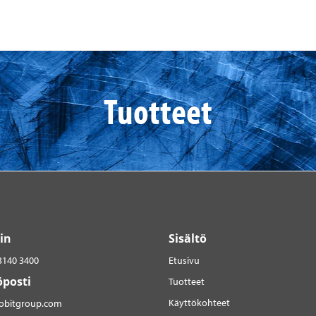
Tuotteet
in
Sisältö
3140 3400
Etusivu
posti
Tuotteet
Käyttökohteet
robitgroup.com