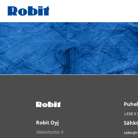
Skip
to
content
Puhel
+358 3 
Robit Oyj
Sähkö
Vikkiniityntie 9
sales@