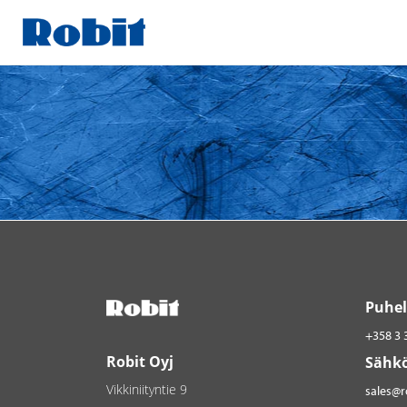
Skip
to
content
Puhel
+358 3 
Robit Oyj
Sähkö
Vikkiniityntie 9
sales@