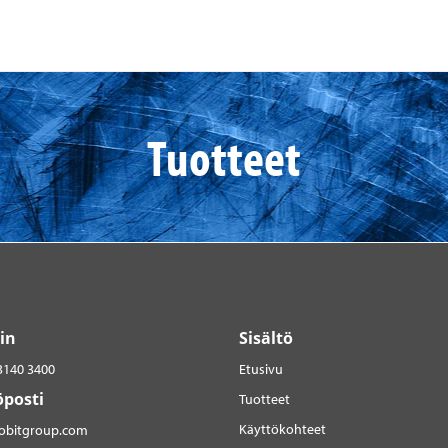
Tuotteet
in
Sisältö
3140 3400
Etusivu
posti
Tuotteet
Käyttökohteet
robitgroup.com