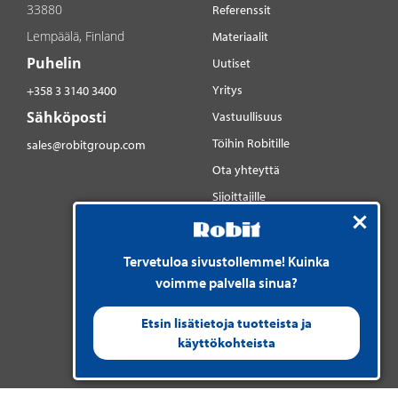
33880
Referenssit
Lempäälä, Finland
Materiaalit
Puhelin
Uutiset
Yritys
+358 3 3140 3400
Sähköposti
Vastuullisuus
Töihin Robitille
sales@robitgroup.com
Ota yhteyttä
Sijoittajille
Sosiaalinen media
YouTube
Tervetuloa sivustollemme! Kuinka
LinkedIn
voimme palvella sinua?
Instagram
Etsin lisätietoja tuotteista ja
käyttökohteista