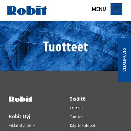
MENU
Skip
to
content
Tuotteet
OTA YHTEYTTÄ
Sisältö
Etusivu
Robit Oyj
Tuotteet
Vikkiniityntie 9
Käyttökohteet