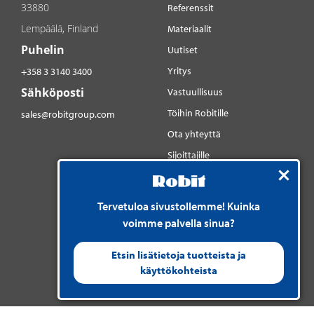
33880
Referenssit
Lempäälä, Finland
Materiaalit
Puhelin
Uutiset
Yritys
+358 3 3140 3400
Sähköposti
Vastuullisuus
Töihin Robitille
sales@robitgroup.com
Ota yhteyttä
Sijoittajille
Sosiaalinen media
YouTube
Tervetuloa sivustollemme! Kuinka
LinkedIn
voimme palvella sinua?
Instagram
Etsin lisätietoja tuotteista ja
käyttökohteista