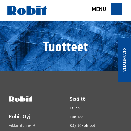
MENU
Skip
to
content
Tuotteet
OTA YHTEYTTÄ
Sisältö
Etusivu
Robit Oyj
Tuotteet
Vikkiniityntie 9
Käyttökohteet