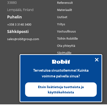
33880
Referenssit
Lempäälä, Finland
Materiaalit
Puhelin
Uutiset
Yritys
+358 3 3140 3400
Sähköposti
Vastuullisuus
Töihin Robitille
sales@robitgroup.com
Ota yhteyttä
Sijoittajille
Sosiaalinen media
YouTube
Tervetuloa sivustollemme! Kuinka
LinkedIn
voimme palvella sinua?
Instagram
Etsin lisätietoja tuotteista ja
käyttökohteista