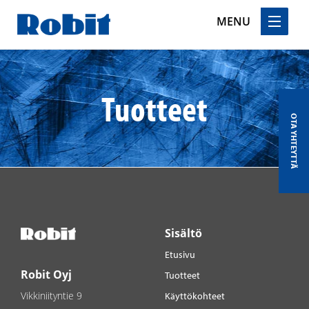
MENU
Skip
to
content
Tuotteet
OTA YHTEYTTÄ
Sisältö
Etusivu
Robit Oyj
Tuotteet
Vikkiniityntie 9
Käyttökohteet