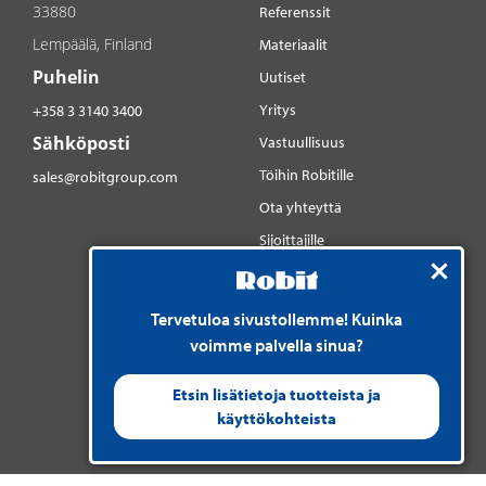
33880
Referenssit
Lempäälä, Finland
Materiaalit
Puhelin
Uutiset
Yritys
+358 3 3140 3400
Sähköposti
Vastuullisuus
Töihin Robitille
sales@robitgroup.com
Ota yhteyttä
Sijoittajille
Sosiaalinen media
YouTube
Tervetuloa sivustollemme! Kuinka
LinkedIn
voimme palvella sinua?
Instagram
Etsin lisätietoja tuotteista ja
käyttökohteista