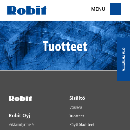
MENU
Skip
to
content
Tuotteet
OTA YHTEYTTÄ
Sisältö
Etusivu
Robit Oyj
Tuotteet
Vikkiniityntie 9
Käyttökohteet